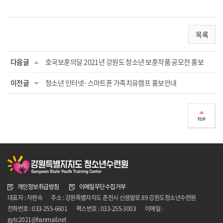
목록
다음글
호국보훈의달 2021년 강원도 청소년 보훈작품 공모전 홍보
이전글
청소년 인터넷·스마트폰 가족치유캠프 홍보안내
개인정보취급방침
이메일무단수집거부
대표자 : 차현숙
주소 : 강원특별자치도 춘천시 신샘밭로 89 강원도청소년수련원
전화번호 : 033-255-6601
팩스번호 : 033-255-3003
이메일 :
gytc2021@hanmail.net