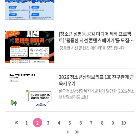
[청소년 성평등 공감 미디어 제작 프로젝
트] '평등한 시선 콘텐츠 메이커'를 모집합
니...
평등한 시선 콘텐츠 메이커'를 모집합니다!
성평등을 배우고,
직접 기획하고,
콘텐츠를 제작해
2026 청소년상담브리프 1호 친구관계 근
나만의 작품을 완성해 보세요!
육키우기
- 대상 : 춘천 거주 또는 재학 중인 초등 고학년~ 중
한국청소년상담복지개발원에 발간한 [2026 청소
등(11세~16세)
년상담브리프 1호]
- 활동일
친구관계 근육키우기
1
2
3
4
5
6
7
8
9
10