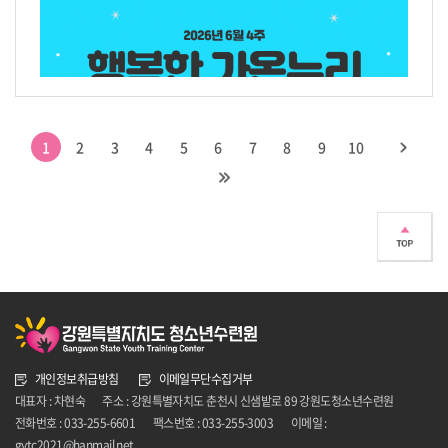
1
2
3
4
5
6
7
8
9
10
개인정보취급방침
이메일무단수집거부
대표자 : 차현숙
주소 : 강원특별자치도 춘천시 신샘밭로 89 강원도청소년수련원
전화번호 : 033-255-6601
팩스번호 : 033-255-3003
이메일 :
gytc2021@hanmail.net